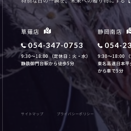
特別な日の一瞬を、
未来への贈り物にする【
草薙店
静岡南店
054-347-0753
054-2
9:30～18:00 （定休日：火・水）
9:30～18:0
静鉄御門台駅から徒歩5分
東名高速日本平
から車で5分
サイトマップ
プライバシーポリシー