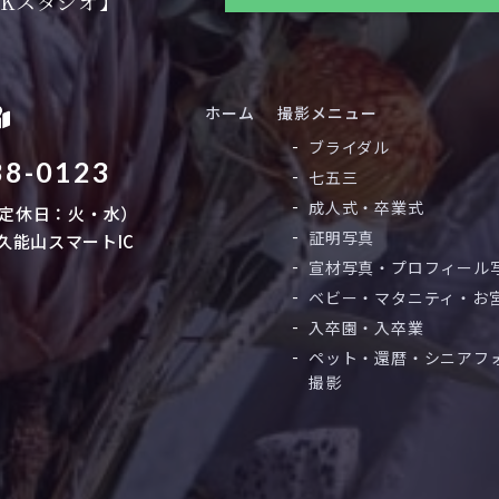
Kスタジオ】
ホーム
撮影メニュー
ブライダル
38-0123
七五三
成人式・卒業式
0 （定休日：火・水）
証明写真
久能山スマートIC
宣材写真・プロフィール
ベビー・マタニティ・お
入卒園・入卒業
ペット・還暦・シニアフ
撮影