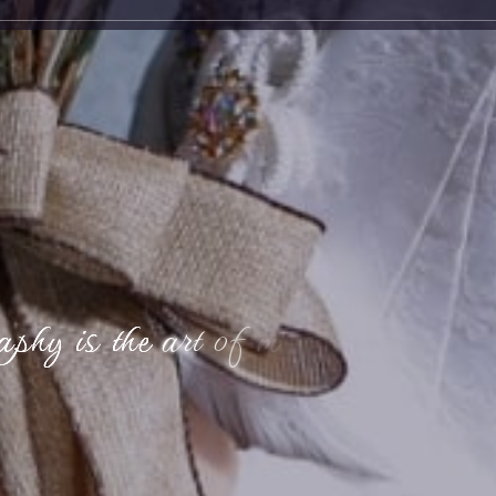
a
p
h
y
i
s
t
h
e
a
r
t
o
f
m
a
k
i
n
g
m
e
m
o
r
i
e