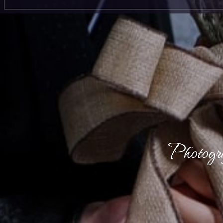
P
h
o
t
o
g
r